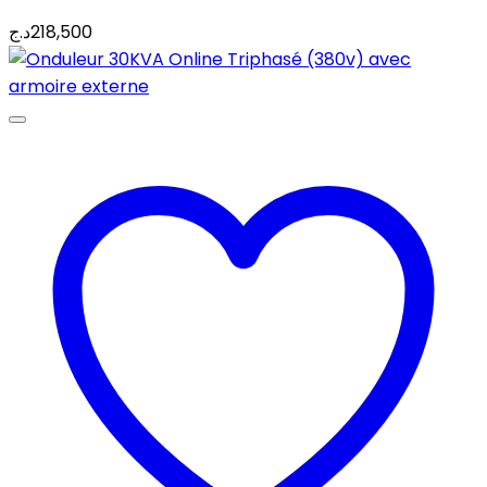
د.ج
218,500