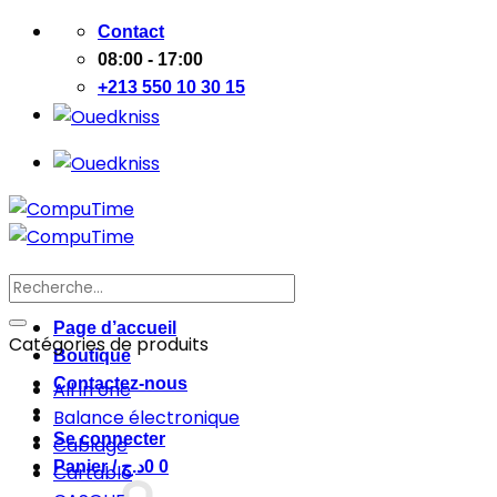
Passer
Contact
au
08:00 - 17:00
contenu
+213 550 10 30 15
Recherche
pour :
Page d’accueil
Catégories de produits
Boutique
Contactez-nous
All in one
Balance électronique
Se connecter
Cablage
Panier /
د.ج
0
0
Cartable