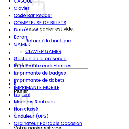
CASQUE
Clavier
Code Bar Reader
COMPTEUSE DE BILLETS
Votre panier est vide.
Data show
Ecran
Retour à la boutique
GAMER
CLAVIER GAMER
Gestion de la présence
Recherche
Imprimante code-barres
pour :
Imprimante de badges
Imprimante de tickets
0
IMPRIMANTE MOBILE
Panier
Logiciel
Modems Routeurs
Non classé
Onduleur (UPS)
Ordinateur Portable Occasion
Votre panier est vide.