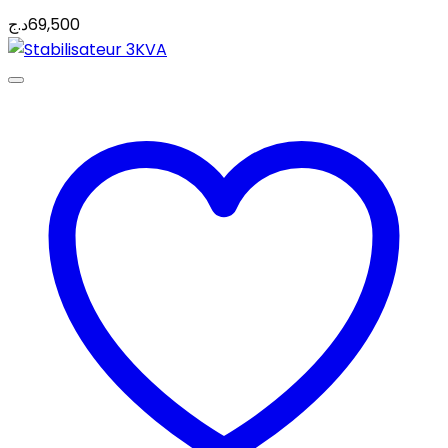
د.ج
69,500