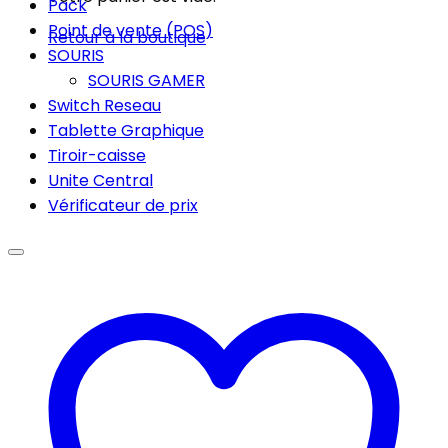
Pack
Point de vente (POS)
Retour à la boutique
SOURIS
SOURIS GAMER
Switch Reseau
Tablette Graphique
Tiroir-caisse
Unite Central
Vérificateur de prix