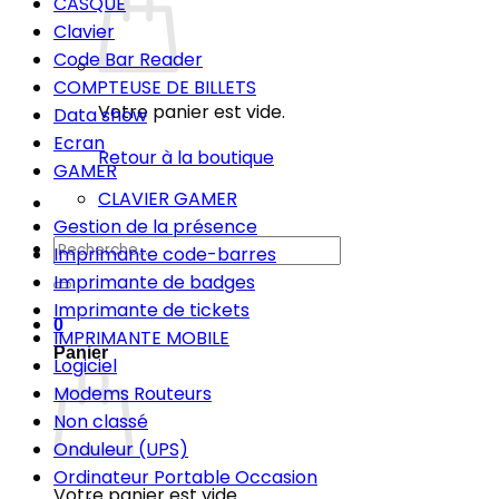
CASQUE
Clavier
Code Bar Reader
COMPTEUSE DE BILLETS
Votre panier est vide.
Data show
Ecran
Retour à la boutique
GAMER
CLAVIER GAMER
Gestion de la présence
Recherche
Imprimante code-barres
pour :
Imprimante de badges
Imprimante de tickets
0
IMPRIMANTE MOBILE
Panier
Logiciel
Modems Routeurs
Non classé
Onduleur (UPS)
Ordinateur Portable Occasion
Votre panier est vide.