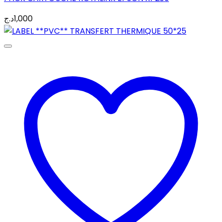
د.ج
1,000