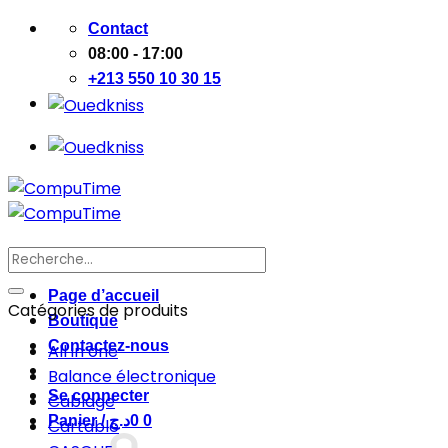
Passer
Contact
au
08:00 - 17:00
contenu
+213 550 10 30 15
Recherche
pour :
Page d’accueil
Catégories de produits
Boutique
Contactez-nous
All in one
Balance électronique
Se connecter
Cablage
Panier /
د.ج
0
0
Cartable