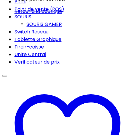
Pack
Point de vente (POS)
Retour à la boutique
SOURIS
SOURIS GAMER
Switch Reseau
Tablette Graphique
Tiroir-caisse
Unite Central
Vérificateur de prix