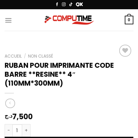
Passer
au
contenu
0
ACCUEIL
/
NON CLASSÉ
RUBAN POUR IMPRIMANTE CODE
BARRE **RESINE** 4″
Add to
wishlist
(110MM*300MM)
7,500
د.ج
quantité de RUBAN POUR IMPRIMANTE CODE BARRE **RES