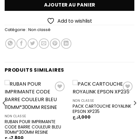
AJOUTER AU PANIER
Add to wishlist
Catégorie :
Non classé
PRODUITS SIMILAIRES
NON CLASSÉ
PACK CARTOUCHE ROYALINK
Add to
Add to
EPSON XP235
wishlist
wishlist
NON CLASSÉ
د.ج
1,000
RUBAN POUR IMPRIMANTE
CODE BARRE COULEUR BLEU
110MM*300MM RESINE
د.ج
7,800