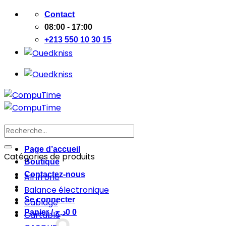
Passer
Contact
au
08:00 - 17:00
contenu
+213 550 10 30 15
Recherche
pour :
Page d’accueil
Catégories de produits
Boutique
Contactez-nous
All in one
Balance électronique
Se connecter
Cablage
Panier /
د.ج
0
0
Cartable