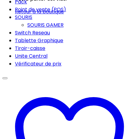
Pack
Point de vente (POS)
Retour à la boutique
SOURIS
SOURIS GAMER
Switch Reseau
Tablette Graphique
Tiroir-caisse
Unite Central
Vérificateur de prix