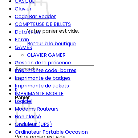
CASQUE
Clavier
Code Bar Reader
COMPTEUSE DE BILLETS
Votre panier est vide.
Data show
Ecran
Retour à la boutique
GAMER
CLAVIER GAMER
Gestion de la présence
Recherche
Imprimante code-barres
pour :
Imprimante de badges
Imprimante de tickets
0
IMPRIMANTE MOBILE
Panier
Logiciel
Modems Routeurs
Non classé
Onduleur (UPS)
Ordinateur Portable Occasion
Votre panier est vide.