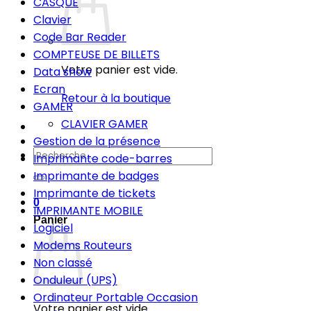
CASQUE
Clavier
Code Bar Reader
COMPTEUSE DE BILLETS
Votre panier est vide.
Data show
Ecran
Retour à la boutique
GAMER
CLAVIER GAMER
Gestion de la présence
Recherche
Imprimante code-barres
pour :
Imprimante de badges
Imprimante de tickets
0
IMPRIMANTE MOBILE
Panier
Logiciel
Modems Routeurs
Non classé
Onduleur (UPS)
Ordinateur Portable Occasion
Votre panier est vide.