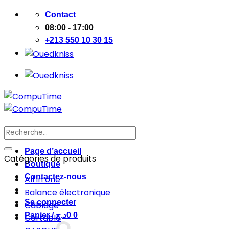
Passer
Contact
au
08:00 - 17:00
contenu
+213 550 10 30 15
Recherche
pour :
Page d’accueil
Catégories de produits
Boutique
Contactez-nous
All in one
Balance électronique
Se connecter
Cablage
Panier /
د.ج
0
0
Cartable