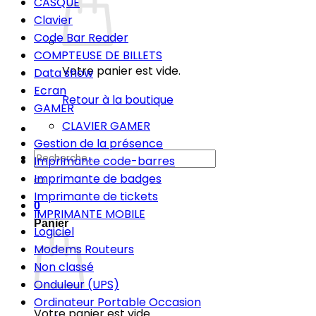
CASQUE
Clavier
Code Bar Reader
COMPTEUSE DE BILLETS
Votre panier est vide.
Data show
Ecran
Retour à la boutique
GAMER
CLAVIER GAMER
Gestion de la présence
Recherche
Imprimante code-barres
pour :
Imprimante de badges
Imprimante de tickets
0
IMPRIMANTE MOBILE
Panier
Logiciel
Modems Routeurs
Non classé
Onduleur (UPS)
Ordinateur Portable Occasion
Votre panier est vide.