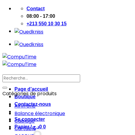
Passer
Contact
au
08:00 - 17:00
contenu
+213 550 10 30 15
Recherche
pour :
Page d’accueil
Catégories de produits
Boutique
Contactez-nous
All in one
Balance électronique
Se connecter
Cablage
Panier /
د.ج
0
0
Cartable