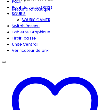
Pack
Point de vente (POS)
Retour à la boutique
SOURIS
SOURIS GAMER
Switch Reseau
Tablette Graphique
Tiroir-caisse
Unite Central
Vérificateur de prix