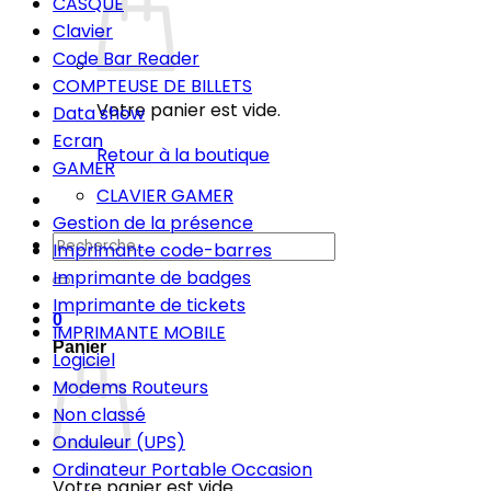
CASQUE
Clavier
Code Bar Reader
COMPTEUSE DE BILLETS
Votre panier est vide.
Data show
Ecran
Retour à la boutique
GAMER
CLAVIER GAMER
Gestion de la présence
Recherche
Imprimante code-barres
pour :
Imprimante de badges
Imprimante de tickets
0
IMPRIMANTE MOBILE
Panier
Logiciel
Modems Routeurs
Non classé
Onduleur (UPS)
Ordinateur Portable Occasion
Votre panier est vide.