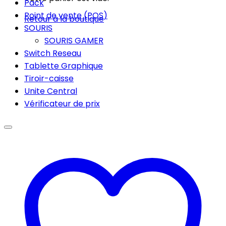
Pack
Point de vente (POS)
Retour à la boutique
SOURIS
SOURIS GAMER
Switch Reseau
Tablette Graphique
Tiroir-caisse
Unite Central
Vérificateur de prix