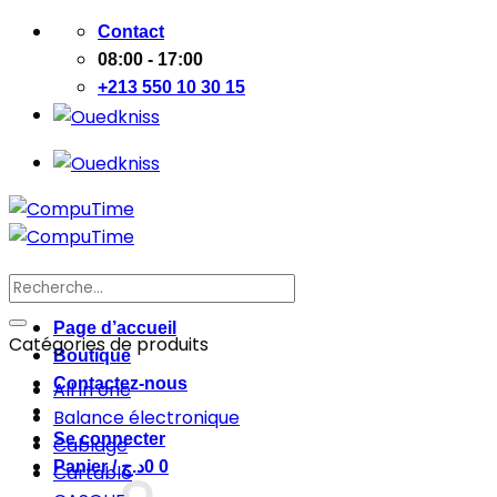
Passer
Contact
au
08:00 - 17:00
contenu
+213 550 10 30 15
Recherche
pour :
Page d’accueil
Catégories de produits
Boutique
Contactez-nous
All in one
Balance électronique
Se connecter
Cablage
Panier /
د.ج
0
0
Cartable