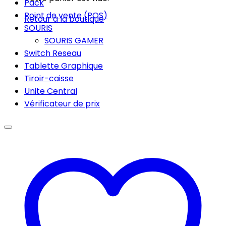
Pack
Point de vente (POS)
Retour à la boutique
SOURIS
SOURIS GAMER
Switch Reseau
Tablette Graphique
Tiroir-caisse
Unite Central
Vérificateur de prix