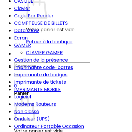
CASQUE
Clavier
Code Bar Reader
COMPTEUSE DE BILLETS
Votre panier est vide.
Data show
Ecran
Retour à la boutique
GAMER
CLAVIER GAMER
Gestion de la présence
Recherche
Imprimante code-barres
pour :
Imprimante de badges
Imprimante de tickets
0
IMPRIMANTE MOBILE
Panier
Logiciel
Modems Routeurs
Non classé
Onduleur (UPS)
Ordinateur Portable Occasion
Votre panier est vide.