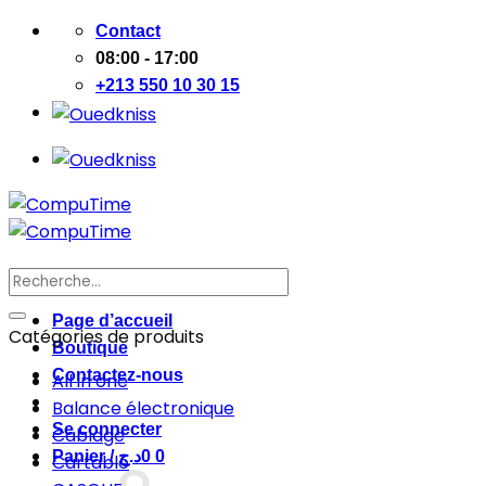
Passer
Contact
au
08:00 - 17:00
contenu
+213 550 10 30 15
Recherche
pour :
Page d’accueil
Catégories de produits
Boutique
Contactez-nous
All in one
Balance électronique
Se connecter
Cablage
Panier /
د.ج
0
0
Cartable