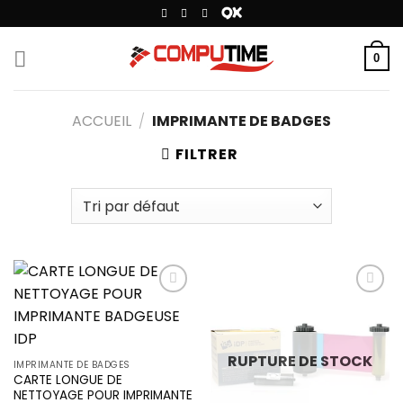
Passer
au
contenu
0
ACCUEIL
/
IMPRIMANTE DE BADGES
FILTRER
Add to
Add to
wishlist
wishlist
RUPTURE DE STOCK
IMPRIMANTE DE BADGES
CARTE LONGUE DE
NETTOYAGE POUR IMPRIMANTE