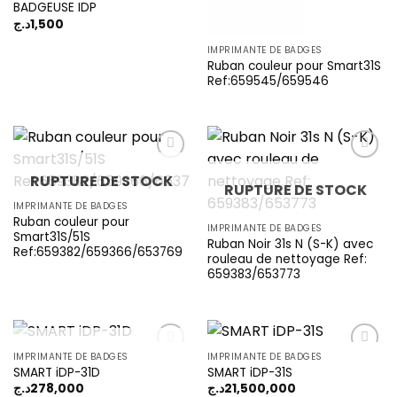
BADGEUSE IDP
د.ج
1,500
IMPRIMANTE DE BADGES
Ruban couleur pour Smart31S
Ref:659545/659546
RUPTURE DE STOCK
RUPTURE DE STOCK
Add to
Add to
IMPRIMANTE DE BADGES
wishlist
wishlist
Ruban couleur pour
IMPRIMANTE DE BADGES
Smart31S/51S
Ruban Noir 31s N (S-K) avec
Ref:659382/659366/653769
rouleau de nettoyage Ref:
659383/653773
RUPTURE DE STOCK
IMPRIMANTE DE BADGES
IMPRIMANTE DE BADGES
SMART iDP-31D
SMART iDP-31S
د.ج
278,000
د.ج
21,500,000
Add to
Add to