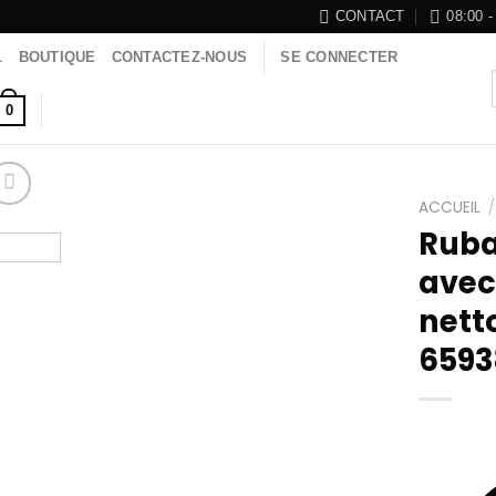
CONTACT
08:00 -
L
BOUTIQUE
CONTACTEZ-NOUS
SE CONNECTER
0
ACCUEIL
/
Ruba
avec
nett
Add to
wishlist
6593