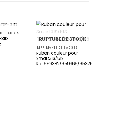
E DE STOCK
 DE BADGES
RUPTURE DE STOCK
-31D
0
IMPRIMANTE DE BADGES
Add to
Add to
Ruban couleur pour
wishlist
wishlist
Smart31S/51S
Ref:659382/659366/653769