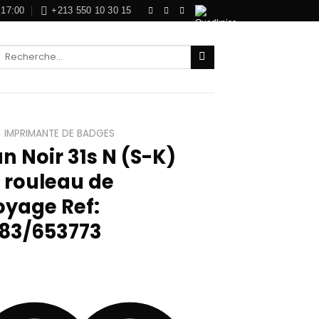
 17:00
+213 550 10 30 15
Recherche
pour :
IMPRIMANTE DE BADGES
n Noir 31s N (S-K)
 rouleau de
oyage Ref:
83/653773