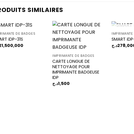
RODUITS SIMILAIRES
RUPTUR
RIMANTE DE BADGES
IMPRIMANTE
ART iDP-31S
SMART iDP
21,500,000
د.ج
278,00
Add to
Add to
wishlist
wishlist
IMPRIMANTE DE BADGES
CARTE LONGUE DE
NETTOYAGE POUR
IMPRIMANTE BADGEUSE
IDP
د.ج
1,500