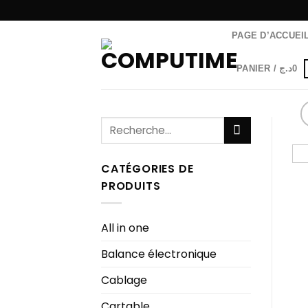
Passer
au
PAGE D’ACCUEI
contenu
PANIER /
د.ج
0
Recherche
pour :
CATÉGORIES DE
PRODUITS
All in one
Balance électronique
Cablage
Cartable