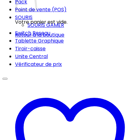
Pack
Point de vente (POS)
SOURIS
Votre panier est vide.
SOURIS GAMER
Switch Reseau
Retour à la boutique
Tablette Graphique
Tiroir-caisse
Unite Central
Vérificateur de prix