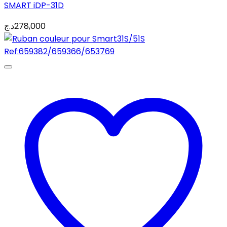
SMART iDP-31D
د.ج
278,000