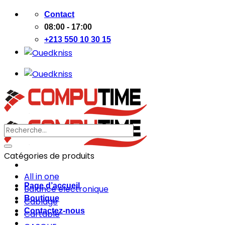
Passer
Contact
au
08:00 - 17:00
contenu
+213 550 10 30 15
Recherche
pour :
Catégories de produits
All in one
Page d’accueil
Balance électronique
Boutique
Cablage
Contactez-nous
Cartable