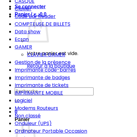
CASQUE
Se connecter
Clavier
Panier /
د.ج
0
0
Code Bar Reader
COMPTEUSE DE BILLETS
Data show
Ecran
GAMER
Votre panier est vide.
CLAVIER GAMER
Gestion de la présence
Retour à la boutique
Imprimante code-barres
Imprimante de badges
Imprimante de tickets
Recherche
IMPRIMANTE MOBILE
pour :
Logiciel
Modems Routeurs
0
Non classé
Panier
Onduleur (UPS)
Ordinateur Portable Occasion