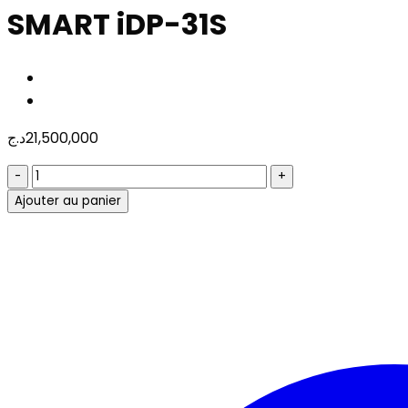
SMART iDP-31S
د.ج
21,500,000
quantité
de
Ajouter au panier
SMART
iDP-
31S