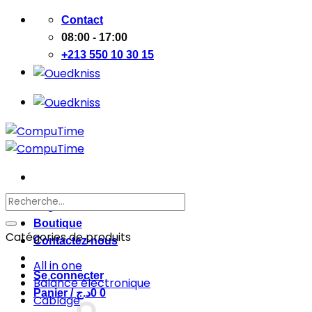
Passer
Contact
au
08:00 - 17:00
contenu
+213 550 10 30 15
Recherche
Page d’accueil
pour :
Boutique
Catégories de produits
Contactez-nous
All in one
Se connecter
Balance électronique
Panier /
د.ج
0
0
Cablage