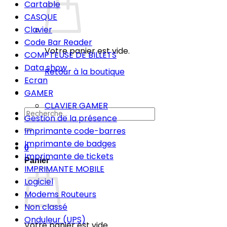
Cartable
CASQUE
Clavier
Code Bar Reader
Votre panier est vide.
COMPTEUSE DE BILLETS
Data show
Retour à la boutique
Ecran
GAMER
CLAVIER GAMER
Recherche
Gestion de la présence
pour :
Imprimante code-barres
Imprimante de badges
0
Imprimante de tickets
Panier
IMPRIMANTE MOBILE
Logiciel
Modems Routeurs
Non classé
Onduleur (UPS)
Votre panier est vide.