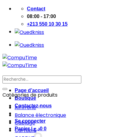
Passer
Contact
au
08:00 - 17:00
contenu
+213 550 10 30 15
Recherche
pour :
Page d’accueil
Catégories de produits
Boutique
Contactez-nous
All in one
Balance électronique
Se connecter
Cablage
Panier /
د.ج
0
0
Cartable