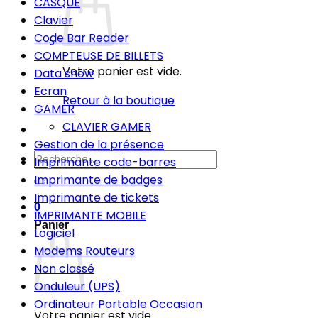
CASQUE
Clavier
Code Bar Reader
COMPTEUSE DE BILLETS
Votre panier est vide.
Data show
Ecran
Retour à la boutique
GAMER
CLAVIER GAMER
Gestion de la présence
Recherche
Imprimante code-barres
pour :
Imprimante de badges
Imprimante de tickets
0
IMPRIMANTE MOBILE
Panier
Logiciel
Modems Routeurs
Non classé
Onduleur (UPS)
Ordinateur Portable Occasion
Votre panier est vide.