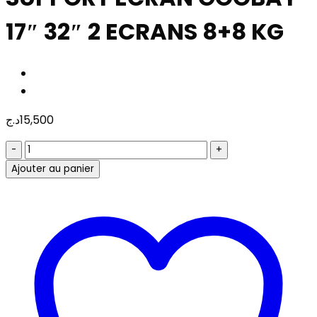
17″ 32″ 2 ECRANS 8+8 KG
د.ج
15,500
quantité
de
Ajouter au panier
SUPPORT
ECRAN
GOOBAY
17"
32"
2
ECRANS
8+8