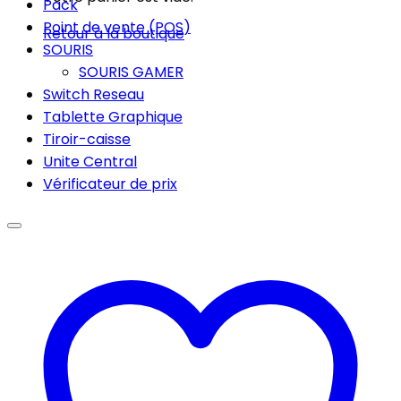
Pack
Point de vente (POS)
Retour à la boutique
SOURIS
SOURIS GAMER
Switch Reseau
Tablette Graphique
Tiroir-caisse
Unite Central
Vérificateur de prix