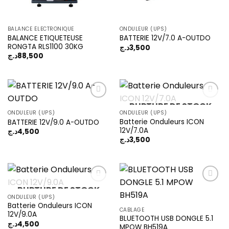
BALANCE ÉLECTRONIQUE
ONDULEUR (UPS)
BALANCE ETIQUETEUSE
BATTERIE 12V/7.0 A-OUTDO
RONGTA RLS1100 30KG
د.ج
3,500
د.ج
88,500
RUPTURE DE STOCK
ONDULEUR (UPS)
ONDULEUR (UPS)
Batterie Onduleurs ICON
BATTERIE 12V/9.0 A-OUTDO
Add to
Add to
12V/7.0A
wishlist
wishlist
د.ج
4,500
د.ج
3,500
RUPTURE DE STOCK
ONDULEUR (UPS)
Batterie Onduleurs ICON
Add to
Add to
CABLAGE
12V/9.0A
wishlist
wishlist
BLUETOOTH USB DONGLE 5.1
د.ج
4,500
MPOW BH519A