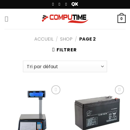
Passer
au
contenu
0
ACCUEIL
/
SHOP
/
PAGE 2
FILTRER
Add to
Add to
wishlist
wishlist