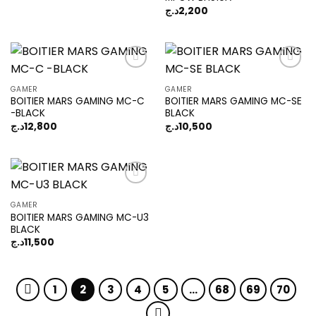
د.ج
2,200
GAMER
GAMER
BOITIER MARS GAMING MC-C
BOITIER MARS GAMING MC-SE
Add to
Add to
-BLACK
BLACK
wishlist
wishlist
د.ج
12,800
د.ج
10,500
GAMER
BOITIER MARS GAMING MC-U3
Add to
BLACK
wishlist
د.ج
11,500
1
2
3
4
5
…
68
69
70