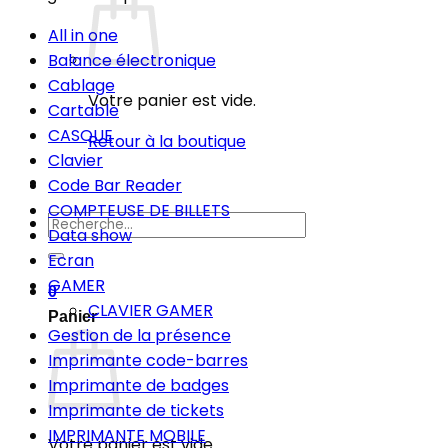
All in one
Balance électronique
Cablage
Votre panier est vide.
Cartable
CASQUE
Retour à la boutique
Clavier
Code Bar Reader
COMPTEUSE DE BILLETS
Recherche
Data show
pour :
Ecran
GAMER
0
CLAVIER GAMER
Panier
Gestion de la présence
Imprimante code-barres
Imprimante de badges
Imprimante de tickets
IMPRIMANTE MOBILE
Votre panier est vide.