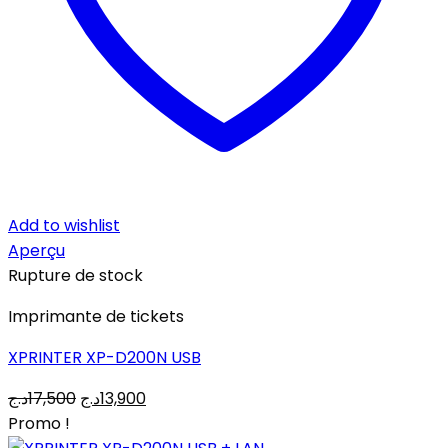
Add to wishlist
Aperçu
Rupture de stock
Imprimante de tickets
XPRINTER XP-D200N USB
Le
Le
د.ج
17,500
د.ج
13,900
prix
prix
Promo !
initial
actuel