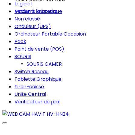
Logiciel
Retour à la boutique
Modems Routeurs
Non classé
Onduleur (UPS)
Ordinateur Portable Occasion
Pack
Point de vente (POS)
SOURIS
SOURIS GAMER
Switch Reseau
Tablette Graphique
Tiroir-caisse
Unite Central
Vérificateur de prix