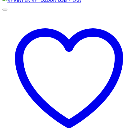
était :
est :
13,900د.ج.
17,500د.ج.