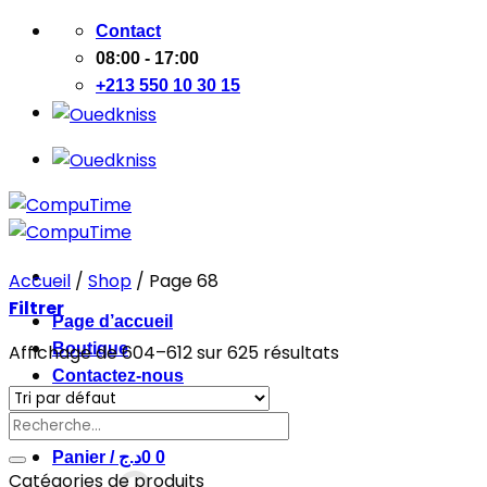
Passer
Contact
au
08:00 - 17:00
contenu
+213 550 10 30 15
Accueil
/
Shop
/
Page 68
Filtrer
Page d’accueil
Boutique
Affichage de 604–612 sur 625 résultats
Contactez-nous
Recherche
Se connecter
pour :
Panier /
د.ج
0
0
Catégories de produits