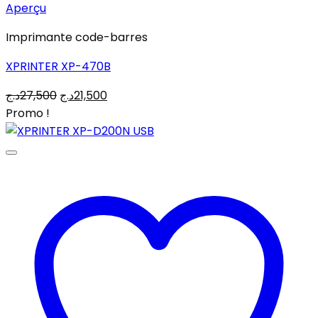
Aperçu
Imprimante code-barres
XPRINTER XP-470B
Le
Le
د.ج
27,500
د.ج
21,500
prix
prix
Promo !
initial
actuel
était :
est :
21,500د.ج.
27,500د.ج.