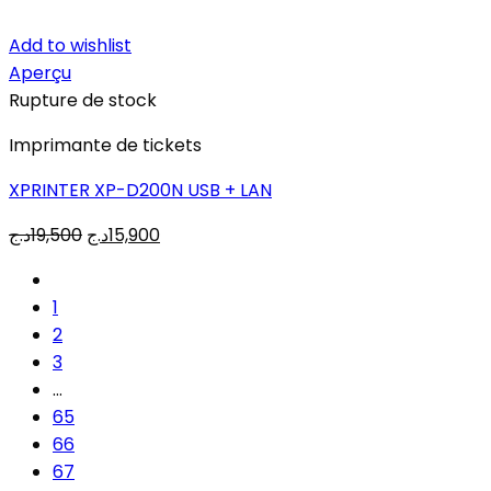
Add to wishlist
Aperçu
Rupture de stock
Imprimante de tickets
XPRINTER XP-D200N USB + LAN
Le
Le
د.ج
19,500
د.ج
15,900
prix
prix
initial
actuel
1
était :
est :
2
15,900د.ج.
19,500د.ج.
3
…
65
66
67